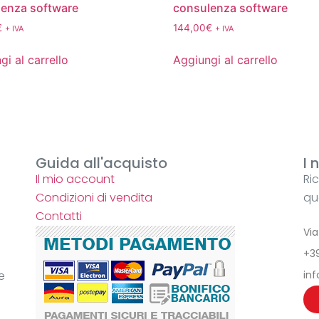
enza software
consulenza software
€
144,00
€
+ IVA
+ IVA
gi al carrello
Aggiungi al carrello
Guida all'acquisto
I 
Il mio account
Ri
Condizioni di vendita
qu
Contatti
Vi
+3
e
inf