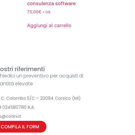
consulenza software
75,00
€
+ IVA
Aggiungi al carrello
nostri riferimenti
chiedici un preventivo per acquisti di
antità elevate
a C. Colombo 5/C – 20094 Corsico (MI)
9 024580780 R.A.
o@cotini.it
COMPILA IL FORM