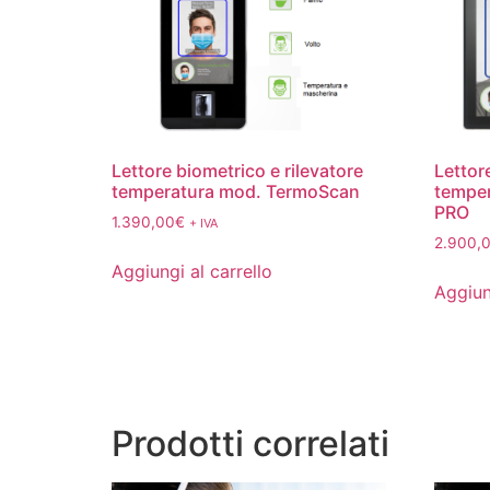
Lettore biometrico e rilevatore
Lettor
temperatura mod. TermoScan
tempe
PRO
1.390,00
€
+ IVA
2.900,
Aggiungi al carrello
Aggiun
Prodotti correlati