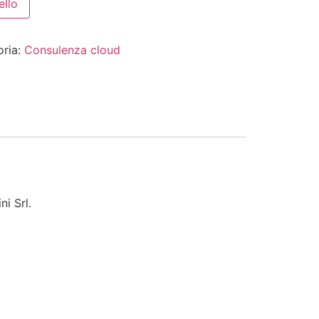
ello
oria:
Consulenza cloud
i Srl.