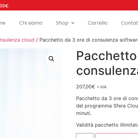
100€
me
Chi siamo
Shop
Carrello
Contat
nsulenza cloud
/ Pacchetto da 3 ore di consulenza softwar
Pacchetto 
consulenz
207,00
€
+ IVA
Pacchetto da 3 ore di cons
del programma Sfera Cloud d
minuti.
Validità pacchetto illimita