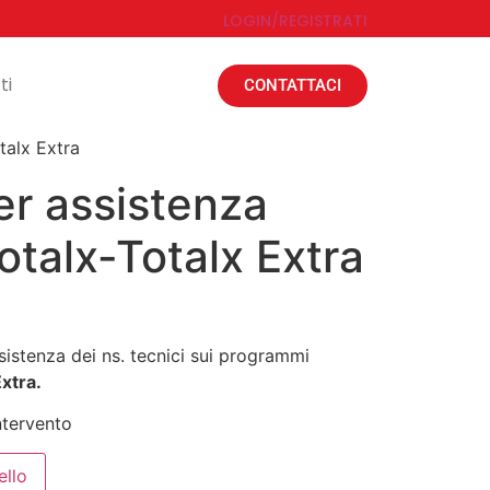
LOGIN/REGISTRATI
ti
CONTATTACI
talx Extra
er assistenza
talx-Totalx Extra
sistenza dei ns. tecnici sui programmi
Extra.
ntervento
ello