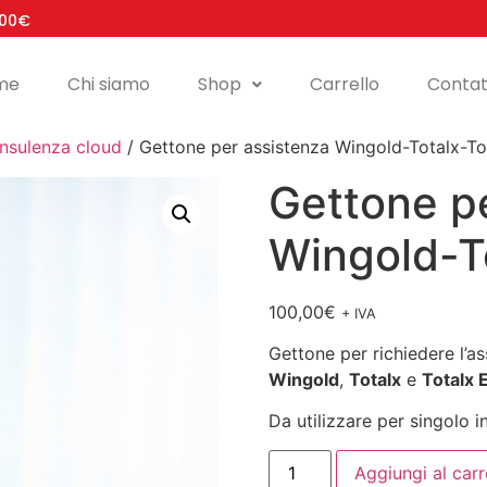
100€
me
Chi siamo
Shop
Carrello
Contat
nsulenza cloud
/ Gettone per assistenza Wingold-Totalx-To
Gettone p
Wingold-To
100,00
€
+ IVA
Gettone per richiedere l’as
Wingold
,
Totalx
e
Totalx 
Da utilizzare per singolo i
Aggiungi al carr