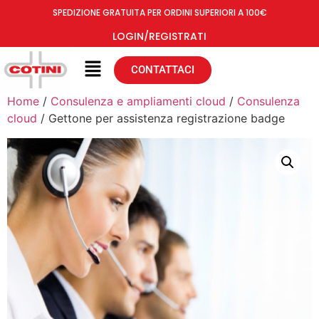
SPEDIZIONE GRATUITA PER ORDINI SUPERIORI A 100€
LOGIN/REGISTRATI
CONTATTACI
Home
/
Consulenza e ampliamenti cloud
/
Consulenza
cloud
/ Gettone per assistenza registrazione badge