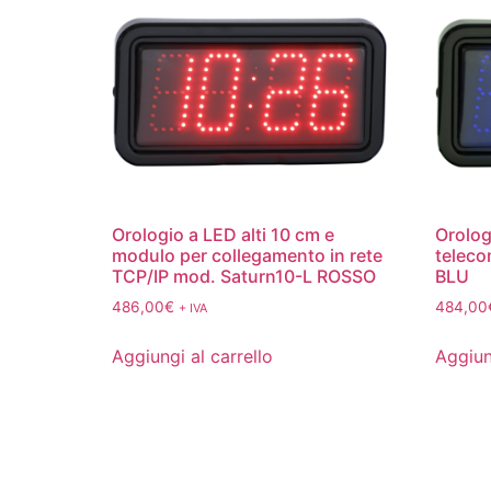
Orologio a LED alti 10 cm e
Orolog
modulo per collegamento in rete
telec
TCP/IP mod. Saturn10-L ROSSO
BLU
486,00
€
484,00
+ IVA
Aggiungi al carrello
Aggiun