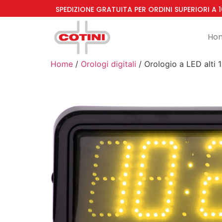
SPEDIZIONE GRATUITA PER ORDINI SUPERIORI A 
Ho
Home
/
Orologi digitali
/ Orologio a LED alti