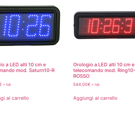
io a LED alti 10 cm e
Orologio a LED alti 10 cm e
omando mod. Saturn10-R
telecomando mod. Ring10
ROSSO
€
544,00
€
+ IVA
+ IVA
gi al carrello
Aggiungi al carrello