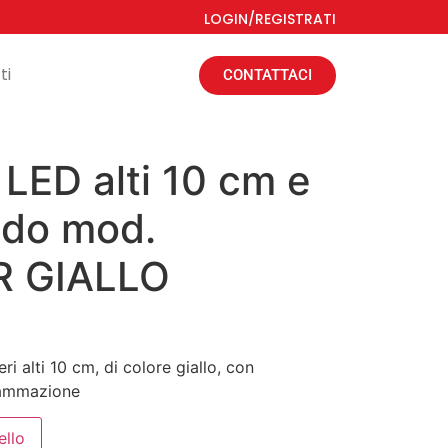
LOGIN/REGISTRATI
ti
CONTATTACI
 LED alti 10 cm e
do mod.
R GIALLO
i alti 10 cm, di colore giallo, con
rammazione
ello