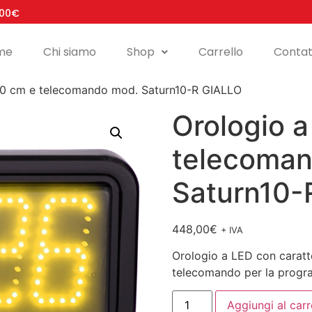
100€
me
Chi siamo
Shop
Carrello
Contat
 10 cm e telecomando mod. Saturn10-R GIALLO
Orologio a
telecoman
Saturn10-
448,00
€
+ IVA
Orologio a LED con caratter
telecomando per la prog
Aggiungi al carr