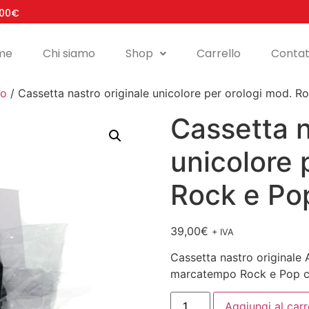
100€
me
Chi siamo
Shop
Carrello
Contat
ro
/ Cassetta nastro originale unicolore per orologi mod. R
Cassetta n
unicolore 
Rock e Po
39,00
€
+ IVA
Cassetta nastro originale
marcatempo Rock e Pop co
Aggiungi al carr