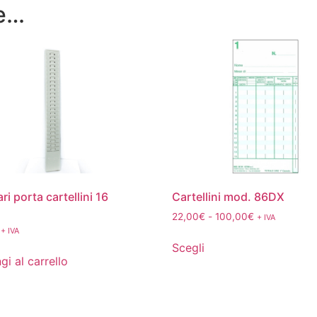
re…
ri porta cartellini 16
Cartellini mod. 86DX
22,00
€
-
100,00
€
+ IVA
+ IVA
Scegli
gi al carrello