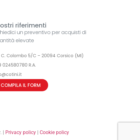
nostri riferimenti
chiedici un preventivo per acquisti di
antità elevate
a C. Colombo 5/C – 20094 Corsico (MI)
9 024580780 R.A.
o@cotini.it
COMPILA IL FORM
. |
Privacy policy
|
Cookie policy