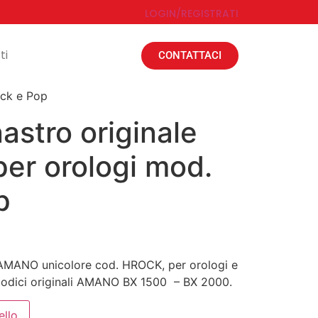
LOGIN/REGISTRATI
ti
CONTATTACI
ock e Pop
astro originale
per orologi mod.
p
 AMANO unicolore cod. HROCK, per orologi e
dici originali AMANO BX 1500 – BX 2000.
ello